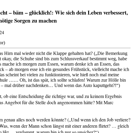
ht – bäm – glücklich!: Wie sich dein Leben verbessert,
nnötige Sorgen zu machen
24
or)
as Hirn mal wieder nicht die Klappe gehalten hat? („Die Bemerkung
ht okay, die Schuhe sind bis zum Schlussverkauf bestimmt weg, habe
s mache ich morgen zum Essen, warum denke ich an Essen, das
ück – ab morgen esse ich ein gesundes Frühstück, vielleicht mache ich
s scheint bei vielen zu funktionieren, wie hieß noch mal meine
hule …… Oh, ist das spät, ich sollte schlafen! Warum zur Hölle bin
 – mal drüber nachdenken… Und wenn das Auto kaputtgeht?!“)
, ob eine Entscheidung die richtige war, und zu keinem Ergebnis
 Angebot für die Stelle doch angenommen hätte? Mit Marc
mm genau alles noch werden könnte? („Und wenn ich den Job verliere?
as, wenn der Mann schon längst mit einer anderen flirtet? … gleich
m likt … verdammt, warum bin ich nur so unsicher?“)