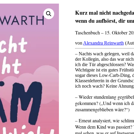
Kurz mal nicht nachgedac
wenn du aufhörst, dir u
Taschenbuch – 15. Oktober 20
von
Alexandra Reinwarth
(Aut
– Nachts wach gelegen, weil d
der Kollegin, also das war nic
ich die Tür abgeschlossen? Wa
Wichtigste ist ein gutes Frühst
sogar dieses Low-Carb-Ding, da
Klassenlehrerin in der Grundsc
ich noch wach? Keine Ahnung
– Wieder stundenlang gegrübelt
gekommen? („Und wenn ich das
zusammengeblieben wäre?“)
– Erneut analysiert, wie schli
Wenn dem Kind was passiert? W
mal sehen, was er auf Instagra