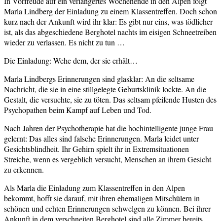
In Vorfreude auf ein verlängertes Wochenende in den Alpen folgt
Marla Lindberg der Einladung zu einem Klassentreffen. Doch schon
kurz nach der Ankunft wird ihr klar: Es gibt nur eins, was tödlicher
ist, als das abgeschiedene Berghotel nachts im eisigen Schneetreiben
wieder zu verlassen. Es nicht zu tun …
Die Einladung: Wehe dem, der sie erhält…
Marla Lindbergs Erinnerungen sind glasklar: An die seltsame
Nachricht, die sie in eine stillgelegte Geburtsklinik lockte. An die
Gestalt, die versuchte, sie zu töten. Das seltsam pfeifende Husten des
Psychopathen beim Kampf auf Leben und Tod.
Nach Jahren der Psychotherapie hat die hochintelligente junge Frau
gelernt: Das alles sind falsche Erinnerungen. Marla leidet unter
Gesichtsblindheit. Ihr Gehirn spielt ihr in Extremsituationen
Streiche, wenn es vergeblich versucht, Menschen an ihrem Gesicht
zu erkennen.
Als Marla die Einladung zum Klassentreffen in den Alpen
bekommt, hofft sie darauf, mit ihren ehemaligen Mitschülern in
schönen und echten Erinnerungen schwelgen zu können. Bei ihrer
Ankunft in dem verschneiten Berghotel sind alle Zimmer bereits