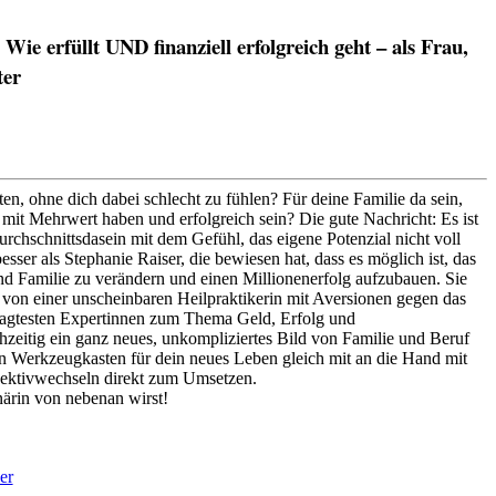
Wie erfüllt UND finanziell erfolgreich geht – als Frau,
ter
ten, ohne dich dabei schlecht zu fühlen? Für deine Familie da sein,
 mit Mehrwert haben und erfolgreich sein? Die gute Nachricht: Es ist
urchschnittsdasein mit dem Gefühl, das eigene Potenzial nicht voll
ser als Stephanie Raiser, die bewiesen hat, dass es möglich ist, das
d Familie zu verändern und einen Millionenerfolg aufzubauen. Sie
at von einer unscheinbaren Heilpraktikerin mit Aversionen gegen das
fragtesten Expertinnen zum Thema Geld, Erfolg und
eitig ein ganz neues, unkompliziertes Bild von Familie und Beruf
en Werkzeugkasten für dein neues Leben gleich mit an die Hand mit
ektivwechseln direkt zum Umsetzen.
närin von nebenan wirst!
er