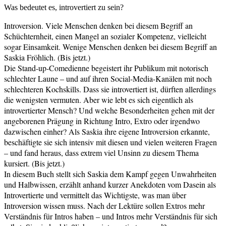
Was bedeutet es, introvertiert zu sein?
Introversion. Viele Menschen denken bei diesem Begriff an
Schüchternheit
, einen
Mangel an sozialer Kompetenz
, vielleicht
sogar
Einsamkeit
. Wenige Menschen denken bei diesem Begriff an
Saskia Fröhlich. (Bis jetzt.)
Die Stand-up-Comedienne begeistert ihr Publikum mit notorisch
schlechter Laune – und auf ihren Social-Media-Kanälen mit noch
schlechteren Kochskills. Dass sie introvertiert ist, dürften allerdings
die wenigsten vermuten.
Aber wie lebt es sich eigentlich als
introvertierter Mensch?
Und welche Besonderheiten gehen mit der
angeborenen Prägung in Richtung Intro, Extro oder irgendwo
dazwischen einher? Als Saskia ihre eigene Introversion erkannte,
beschäftigte sie sich intensiv mit diesen und vielen weiteren Fragen
– und fand heraus, dass extrem viel Unsinn zu diesem Thema
kursiert. (Bis jetzt.)
In diesem Buch stellt sich Saskia dem Kampf gegen
Unwahrheiten
und Halbwissen
, erzählt anhand kurzer Anekdoten vom
Dasein als
Introvertierte
und vermittelt
das Wichtigste, was man über
Introversion wissen muss
.
Nach der Lektüre sollen Extros mehr
Verständnis für Intros haben – und Intros mehr Verständnis für sich