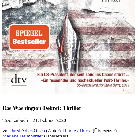
Das Washington-Dekret: Thriller
Taschenbuch – 21. Februar 2020
von
Jussi Adler-Olsen
(Autor),
Hannes Thiess
(Übersetzer),
Marieke Heimburger
(Übersetzer)